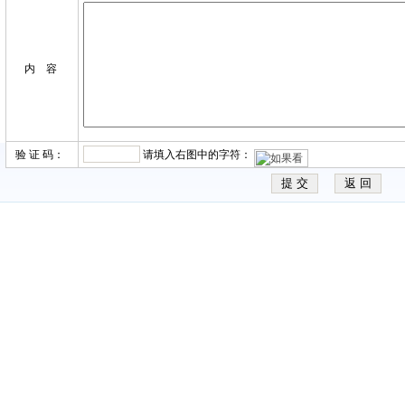
内 容
验 证 码：
请填入右图中的字符：