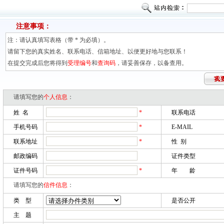
注意事项：
注：请认真填写表格（带 * 为必填）。
请留下您的真实姓名、联系电话、信箱地址、以便更好地与您联系！
在提交完成后您将得到
受理编号
和
查询码
，请妥善保存，以备查用。
请填写您的
个人信息
：
姓 名
*
联系电话
手机号码
*
E-MAIL
联系地址
*
性 别
邮政编码
证件类型
证件号码
*
年 龄
请填写您的
信件信息
：
类 型
是否公开
主 题