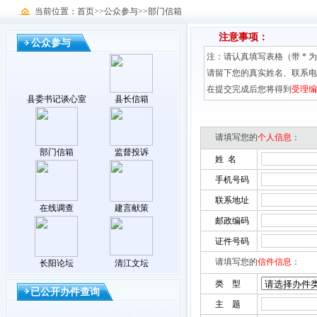
当前位置：首页>>公众参与>>部门信箱
注意事项：
公众参与
注：请认真填写表格（带 * 
请留下您的真实姓名、联系电
在提交完成后您将得到
受理编
县委书记谈心室
县长信箱
请填写您的
个人信息
：
部门信箱
监督投诉
姓 名
手机号码
联系地址
在线调查
建言献策
邮政编码
证件号码
请填写您的
信件信息
：
长阳论坛
清江文坛
类 型
已公开办件查询
主 题