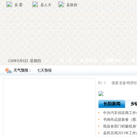
县 委
县人大
县政协
首 页
走进长阳
新闻中心
政
126年8月6日 星期四
天气预报：
宣传贯彻《中国农村扶贫开发纲要（2011－2020年）》 促进全县
长阳新闻
乡
中兴汽车供应商工作
书画作品迎新春（图
我县各部门积极投身“
县民宗局2011年工