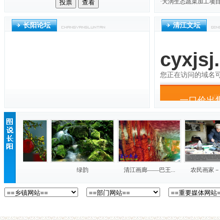
·
天润生态蔬菜加工项
长阳论坛
清江文坛
秋艳
绿韵
清江画廊——巴王...
农民画家－－李银