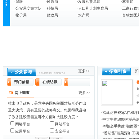
·
残联
·
民政局
·
发展和改革局
·
林业局
·
公安局交警大队
·
科技局
·
人口和计划生育局
·
工商行政
·
物价局
·
财政局
·
水产局
·
畜牧兽医
招
更多>>
招商引资
公众参与
部门信箱
在线访谈
网上调查
更多>>
推出电子政务，是党中央国务院面对新形势作出
重大决策，具有重要的战略意义。您觉得我县电
·
福建商投资5亿在榔坪镇
子政务建设应着重哪个方面加大建设力度？
·
中大生物5000吨栀
网络平台
网站平台
·
粤鄂牵手共建“鄂西圈”
应用平台
安全平台
·
“番茄酱”蔬菜深加工