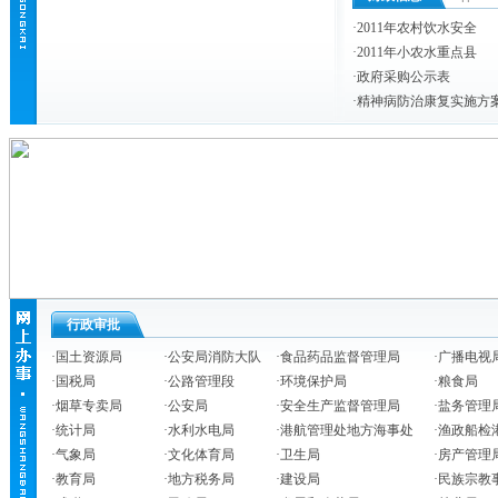
·
2011年农村饮水安全
·
2011年小农水重点县
·
政府采购公示表
·
精神病防治康复实施方
行政审批
·
国土资源局
·
公安局消防大队
·
食品药品监督管理局
·
广播电视
·
国税局
·
公路管理段
·
环境保护局
·
粮食局
·
烟草专卖局
·
公安局
·
安全生产监督管理局
·
盐务管理
·
统计局
·
水利水电局
·
港航管理处地方海事处
·
渔政船检
·
气象局
·
文化体育局
·
卫生局
·
房产管理
·
教育局
·
地方税务局
·
建设局
·
民族宗教