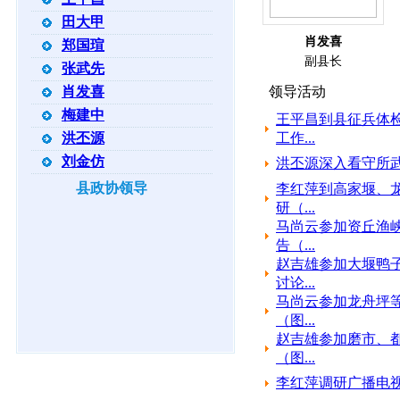
田大甲
肖发喜
郑国瑄
副县长
张武先
肖发喜
领导活动
梅建中
王平昌到县征兵体
洪丕源
工作...
刘金仿
洪丕源深入看守所
县政协领导
李红萍到高家堰、
研（...
马尚云参加资丘渔
告（...
赵吉雄参加大堰鸭
讨论...
马尚云参加龙舟坪
（图...
赵吉雄参加磨市、
（图...
李红萍调研广播电